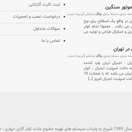
ثبت کارت گارانتی
ته بندی دسته بندی
بلاگ
منتشر گردیده است
درخواست نصب و تعمیرات
صل 36000 – موتور سنگین در واقع یک اصطلاح برای نوع
 می باشد . معمولا تمام کولر
سوالات متداول
ی و اسکرال طراحی و تولید می
تماس با ما
در تهران
ته بندی دسته بندی
بلاگ
منتشر گردیده است
 : اجنرال ایران وارد کننده
 داکت اسپلیت اجنرال ، کولر
گازی ایستاده اجنرال و کولر گازی دیواری اجنرال در ایران می باشد که با ضمانت 10
ت اسپلیت اجنرال امروز […]
گروه تجاری بازرگانی اجنرال ایران با اراده ای قوی و پشتکاری فراوان در سال 1389 شروع به واردات سیستم های تهویه مطبوع م