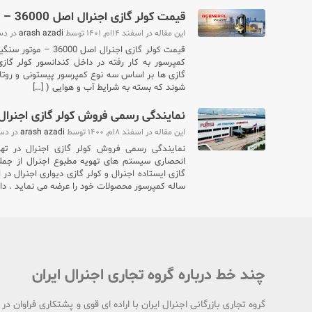
قیمت کولر گازی اجنرال اصل 36000 – موتور سنگین
این مقاله در اسفند ۱۴ام, ۱۴۰۱ توسط
arash azadi
در دس
قیمت کولر گازی اجنرال ا
کمپرسور به کار رفته در داخل کندانسور کولر گازی
گازی ها بر اساس سه نوع کمپرسور پیستونی و روتار
شوند که بسته به شرایط آب و هوایی ( […]
نمایندگی رسمی فروش کولر گازی اجنرال 
این مقاله در اسفند ۸ام, ۱۴۰۰ توسط
arash azadi
در دس
نمایندگی رسمی فروش کولر گازی اجنرال در تهران
انحصاری سیستم های تهویه مطبوع اجنرال از جمله
ساله کمپرسور محصولات خود را عرضه می نماید . داک
چند خط درباره گروه تجاری اجنرال ایران